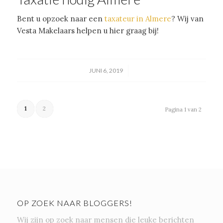
Bent u opzoek naar een
taxateur in Almere
? Wij van
Vesta Makelaars helpen u hier graag bij!
/
JUNI 6, 2019
1
2
Pagina 1 van 2
OP ZOEK NAAR BLOGGERS!
Wij zijn op zoek naar mensen die leuke berichten